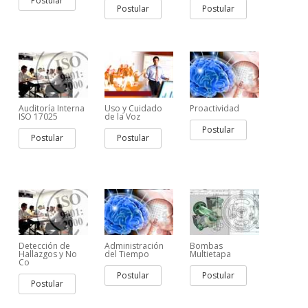
Postular
Postular
Postular
Auditoría Interna
Uso y Cuidado
Proactividad
ISO 17025
de la Voz
Postular
Postular
Postular
Detección de
Administración
Bombas
Hallazgos y No
del Tiempo
Multietapa
Co
Postular
Postular
Postular