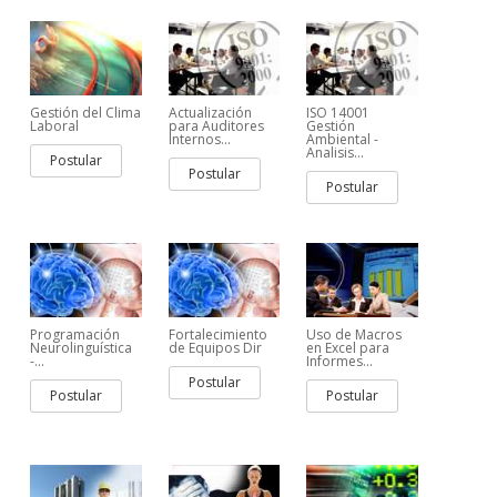
Gestión del Clima
Actualización
ISO 14001
Laboral
para Auditores
Gestión
Internos...
Ambiental -
Analisis...
Postular
Postular
Postular
Programación
Fortalecimiento
Uso de Macros
Neurolinguística
de Equipos Dir
en Excel para
-...
Informes...
Postular
Postular
Postular