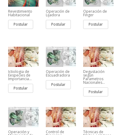
Revestimiento
Operación de
Operación de
Habitacional
Lijadora
Finger
Postular
Postular
Postular
Ictiologia de
Operación de
Degustación
Eespecies de
Escuadradora
según
Importancia...
Parametros
Nacionales...
Postular
Postular
Postular
Operación y
Control de
Técnicas de