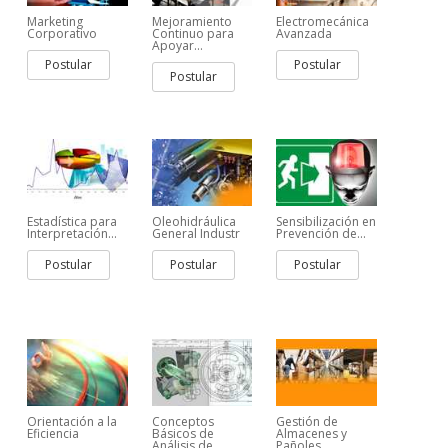
Marketing
Mejoramiento
Electromecánica
Corporativo
Continuo para
Avanzada
Apoyar...
Postular
Postular
Postular
Estadística para
Oleohidráulica
Sensibilización en
Interpretación...
General Industr
Prevención de...
Postular
Postular
Postular
Orientación a la
Conceptos
Gestión de
Eficiencia
Básicos de
Almacenes y
Análisis de...
Pañoles