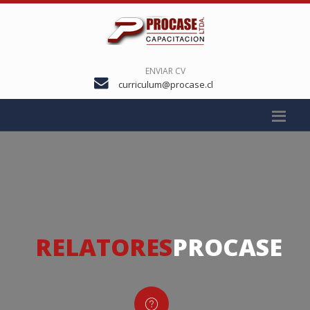
ENVIAR CV
curriculum@procase.cl
RELATORES
PROCASE