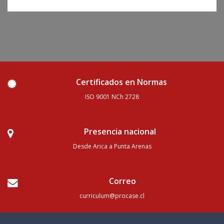
Certificados en Normas
ISO 9001 NCh 2728
Presencia nacional
Desde Arica a Punta Arenas
Correo
curriculum@procase.cl