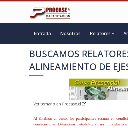
Entrada
Nosotros
Relatores
A
BUSCAMOS RELATORES
ALINEAMIENTO DE EJE
Ver temario en Procase.cl
Al finalizar el curso, los participantes estarán en condi
consecuencias. Determinar metodología para individualizar 