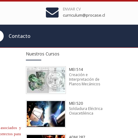
ENVIAR CV
curriculum@procase.cl
Contacto
Nuestros Cursos
MEI 514
Creación e
Interpretación de
Planos Mecánicos
MEI 520
Soldadura Eléctrica
Oxiacetilénica
 asociados y
orrectos para
ADM 287