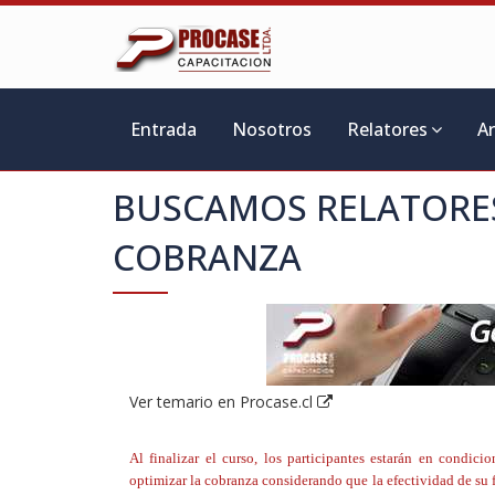
Entrada
Nosotros
Relatores
A
BUSCAMOS RELATORE
COBRANZA
Ver temario en Procase.cl
Al finalizar el curso, los participantes estarán en condic
optimizar la cobranza considerando que la efectividad de su 