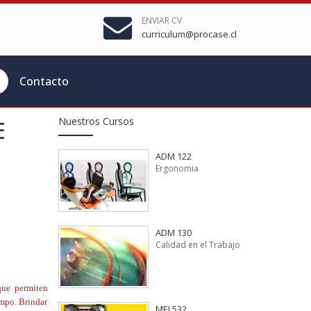
ENVIAR CV
curriculum@procase.cl
Contacto
Nuestros Cursos
E
ADM 122
Ergonomia
ADM 130
Calidad en el Trabajo
 que permiten
empo. Brindar
MEI 532