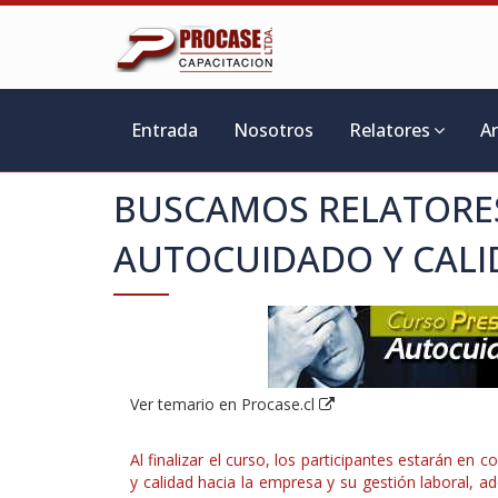
Entrada
Nosotros
Relatores
A
BUSCAMOS RELATORES
AUTOCUIDADO Y CALID
Ver temario en Procase.cl
Al finalizar el curso, los participantes estarán e
y calidad hacia la empresa y su gestión laboral, ad