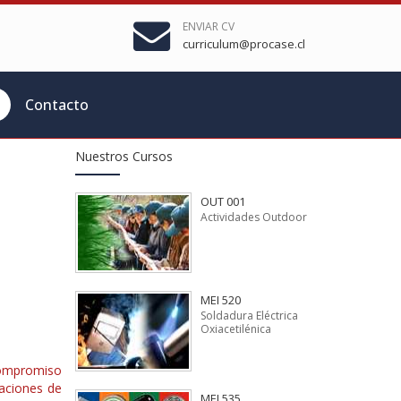
ENVIAR CV
curriculum@procase.cl
Contacto
Nuestros Cursos
OUT 001
Actividades Outdoor
MEI 520
Soldadura Eléctrica
Oxiacetilénica
 compromiso
uaciones de
MEI 535