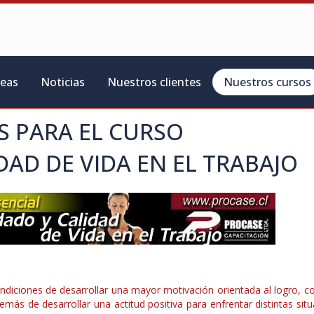
reas
Noticias
Nuestros clientes
Nuestros cursos
 PARA EL CURSO
AD DE VIDA EN EL TRABAJO
n condiciones de desarrollar una mayor motivación orientada al logro,
emás de desarrollar una actitud positiva para enfrentar distintas sit