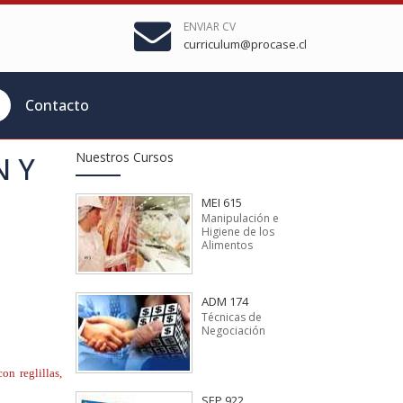
ENVIAR CV
curriculum@procase.cl
Contacto
Nuestros Cursos
N Y
MEI 615
Manipulación e
Higiene de los
Alimentos
ADM 174
Técnicas de
Negociación
on reglillas,
SEP 922