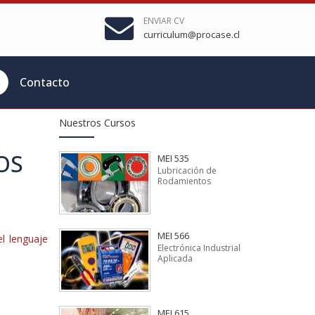
ENVIAR CV
curriculum@procase.cl
Contacto
Nuestros Cursos
OS
MEI 535
Lubricación de
Rodamientos
MEI 566
el lenguaje
Electrónica Industrial
Aplicada
MEI 615