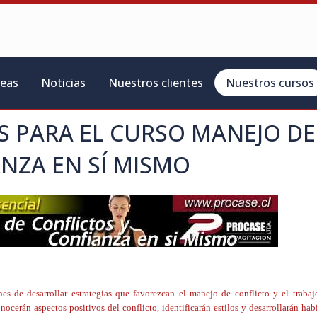
reas
Noticias
Nuestros clientes
Nuestros cursos
S PARA EL CURSO
MANEJO DE
NZA EN SÍ MISMO
ones de desarrollar estrategias que favorezcan el manejo de conflicto y el traba
cerán aspectos positivos del conflicto, identificarán estilos y desarrollarán hab