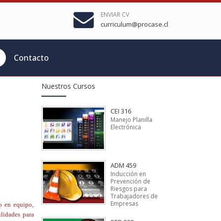
ENVIAR CV
curriculum@procase.cl
Contacto
Nuestros Cursos
CEI 316
Manejo Planilla
Electrónica
ADM 459
Inducción en
Prevención de
Riesgos para
Trabajadores de
Empresas
jo en equipo,
ilidades para