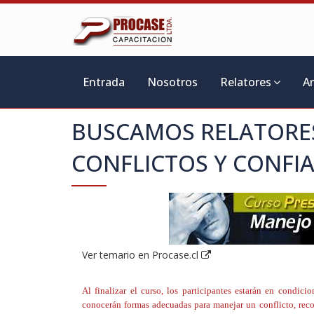
Entrada
Nosotros
Relatores
A
BUSCAMOS RELATORE
CONFLICTOS Y CONFIA
Ver temario en Procase.cl
Al finalizar el curso, los participantes estarán en condici
conocerán formas adecuadas para manejar un conflicto, recono