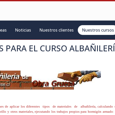
reas
Noticias
Nuestros clientes
Nuestros cursos
S PARA EL CURSO
ALBAÑILER
ones de aplicar los diferentes tipos de materiales de albañilería, calculando 
rillo y otros materiales, ejecutando los trabajos propios para hormigón armado: 