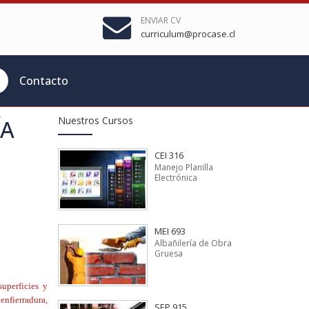
ENVIAR CV
curriculum@procase.cl
Contacto
Nuestros Cursos
ÍA
CEI 316
Manejo Planilla
Electrónica
MEI 693
Albañilería de Obra
Gruesa
superficies y
enfierradura,
SEP 915