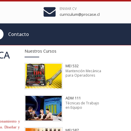
ENVIAR CV
curriculum@procase.cl
Contacto
Nuestros Cursos
CA
MEI 532
Mantención Mecánica
para Operadores
ADM 111
Técnicas de Trabajo
en Equipo
cionamiento y
as. Diseñar y
MEI 587