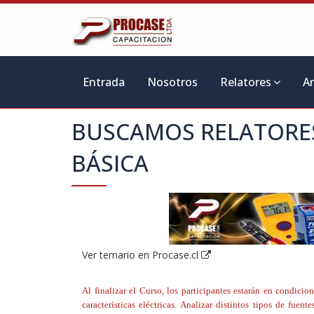
Entrada
Nosotros
Relatores
A
BUSCAMOS RELATORE
BÁSICA
Ver temario en Procase.cl
Al finalizar el Curso, los participantes estarán en condicio
características eléctricas. Analizar distintos tipos de fuen