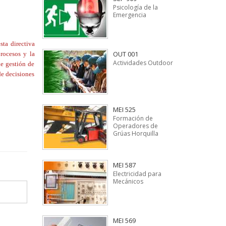
Psicología de la
Emergencia
sta directiva
OUT 001
procesos y la
Actividades Outdoor
de gestión de
de decisiones
MEI 525
Formación de
Operadores de
Grúas Horquilla
MEI 587
Electricidad para
Mecánicos
MEI 569