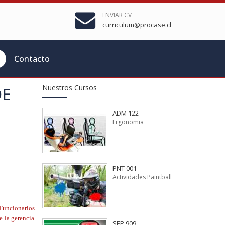
ENVIAR CV
curriculum@procase.cl
Contacto
Nuestros Cursos
DE
ADM 122
Ergonomia
PNT 001
Actividades Paintball
 Funcionarios
e la gerencia
SEP 909