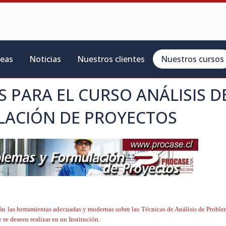
reas
Noticias
Nuestros clientes
Nuestros cursos
S PARA EL CURSO
ANÁLISIS D
LACIÓN DE PROYECTOS
drán las herramientas adecuadas y modernas sobre las Técnicas de Análisis de Proble
 se deseen realizar en un Institución.