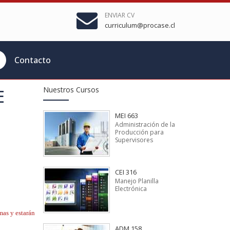
ENVIAR CV
curriculum@procase.cl
Contacto
Nuestros Cursos
E
MEI 663
Administración de la
Producción para
Supervisores
CEI 316
Manejo Planilla
Electrónica
mas y estarán
ADM 158