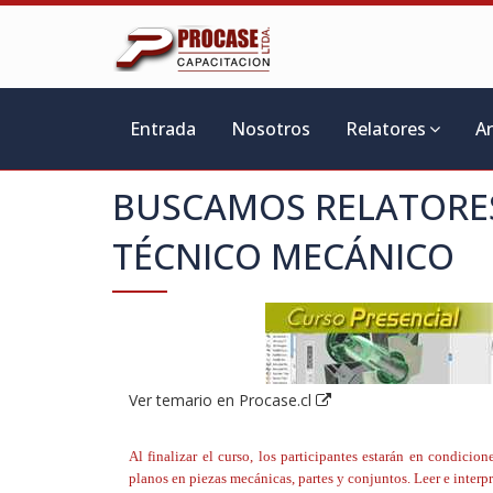
Entrada
Nosotros
Relatores
A
BUSCAMOS RELATORE
TÉCNICO MECÁNICO
Ver temario en Procase.cl
Al finalizar el curso, los participantes estarán en condicio
planos en piezas mecánicas, partes y conjuntos. Leer e interp