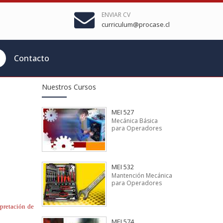
ENVIAR CV
curriculum@procase.cl
Contacto
Nuestros Cursos
MEI 527
Mecánica Básica
para Operadores
MEI 532
Mantención Mecánica
para Operadores
rpretación de
MEI 574