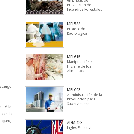
en Líneas de
Prevención de
Incendios Forestales
MEI 588
Protección
Radiológica
MEI 615
Manipulación e
Higiene de los
Alimentos
a cargo
MEI 663
Administración de la
Producción para
Supervisores
a. A la
o de la
segura,
ADM 423
Inglés Ejecutivo