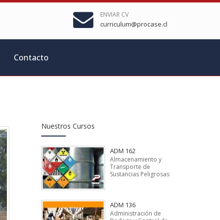
ENVIAR CV
curriculum@procase.cl
Contacto
Nuestros Cursos
ADM 162
Almacenamiento y
Transporte de
Sustancias Peligrosas
ADM 136
Administración de