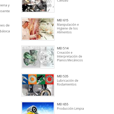
Calidad
ieria y
esente
MEI 615
Manipulación e
ones de
Higiene de los
 básica
Alimentos
MEI 514
Creación e
Interpretación de
Planos Mecánicos
MEI 535
Lubricación de
Rodamientos
MEI 655
Producción Limpia