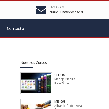
ENVIAR CV
curriculum@procase.cl
Contacto
Nuestros Cursos
CEI 316
Manejo Planilla
Electrónica
MEI 693
Albañilería de Obra