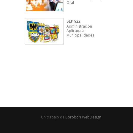
Oral
SEP 922
Administración
Aplicada a
Municipalidades
Un trabajo de
Corobori WebDesign