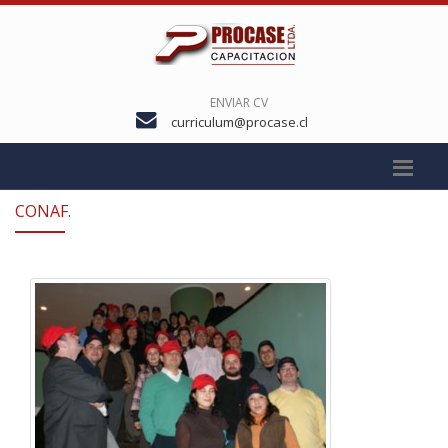
ENVIAR CV
curriculum@procase.cl
CONAF.