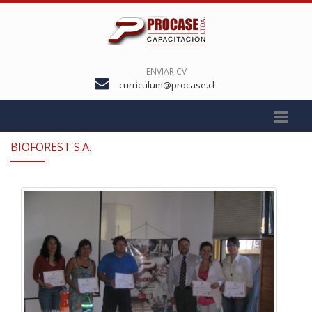
ENVIAR CV
curriculum@procase.cl
BIOFOREST S.A.